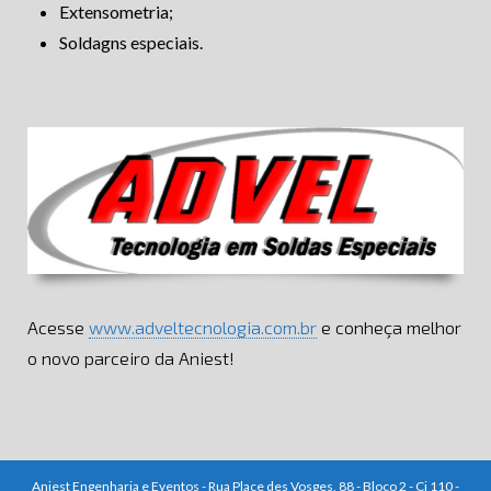
Extensometria;
Soldagns especiais.
Acesse
www.adveltecnologia.com.br
e conheça melhor
o novo parceiro da Aniest!
Aniest Engenharia e Eventos - Rua Place des Vosges, 88 - Bloco 2 - Cj 110 -